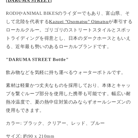
[
DARUMA STREET
]
RODIやANIMAL BIKESのライダーでもあり、富山県、そ
して北陸を代表する
Kazuei "Osomatsu" Oimatsu
が牽引する
ローカルクルー。ゴリゴリのストリートスタイルとスポッ
トライディングを得意とし、日本のダークホースともいえ
る、近年最も勢いのあるローカルブランドです。
"DARUMA STREET Bottle"
飲み物などを気軽に持ち運べるウォーターボトルです。
素材は軽量かつ丈夫なものを採用しており、本体とキャッ
プを繋ぐループ部分を使用した携帯も可能です。幅広い耐
熱冷温度で、夏の熱中症対策のみならずオールシーズンの
使用もできます。
カラー
:
ブラック、クリアー、レッド、ブルー
サイズ
:
約
90 x 210mm