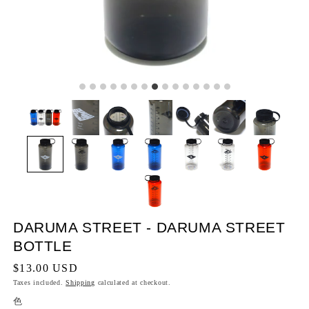
DARUMA STREET - DARUMA STREET
BOTTLE
Regular
$13.00 USD
price
Taxes included.
Shipping
calculated at checkout.
色