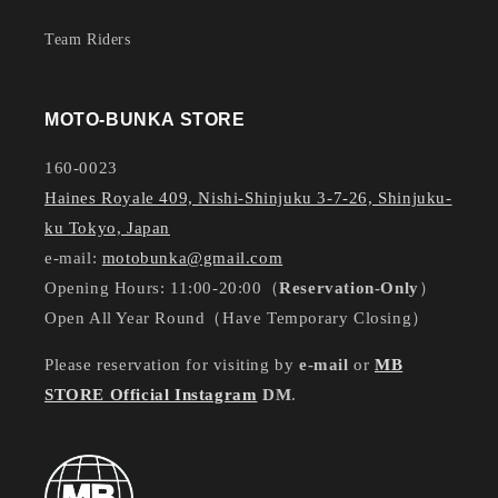
Team Riders
MOTO-BUNKA STORE
160-0023
Haines Royale 409, Nishi-Shinjuku 3-7-26, Shinjuku-
ku Tokyo, Japan
e-mail:
motobunka@gmail.com
Opening Hours: 11:00-20:00（
Reservation-Only
）
Open All Year Round（Have Temporary Closing）
Please reservation for visiting by
e-mail
or
MB
STORE Official Instagram
DM
.