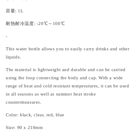
容量
: 1L
耐熱耐冷温度
: -20
℃
～
100
℃
-
This water bottle allows you to easily carry drinks and other
liquids.
The material is lightweight and durable and can be carried
using the loop connecting the body and cap. With a wide
range of heat and cold resistant temperatures, it can be used
in all seasons as well as summer heat stroke
countermeasures.
Color: black, clear, red, blue
Size: 90 x 210mm