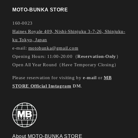
MOTO-BUNKA STORE
160-0023
Haines Royale 409, Nishi-Shinjuku 3-7-26, Shinjuku-
ku Tokyo, Japan
e-mail:
motobunka@gmail.com
Opening Hours: 11:00-20:00（
Reservation-Only
）
Open All Year Round（Have Temporary Closing）
Please reservation for visiting by
e-mail
or
MB
STORE Official Instagram
DM
.
About MOTO-BUNKA STORE