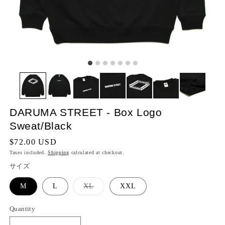
DARUMA STREET - Box Logo
Sweat/Black
Regular
$72.00 USD
price
Taxes included.
Shipping
calculated at checkout.
サイズ
Variant
M
L
XL
XXL
sold
out
or
Quantity
Quantity
unavailable