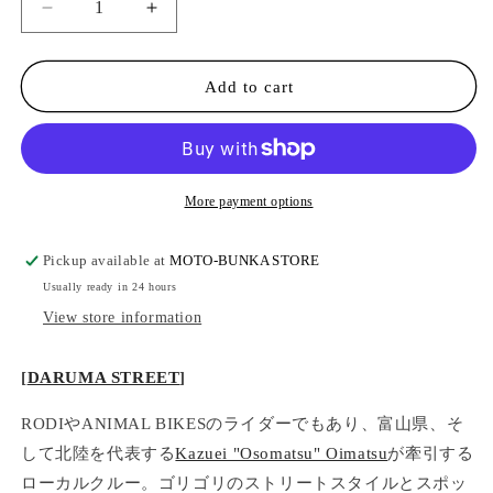
Decrease
Increase
quantity
quantity
for
for
DARUMA
DARUMA
Add to cart
STREET
STREET
-
-
Box
Box
Logo
Logo
Sweat/Black
Sweat/Black
More payment options
Pickup available at
MOTO-BUNKA STORE
Usually ready in 24 hours
View store information
[
DARUMA STREET
]
RODIやANIMAL BIKESのライダーでもあり、富山県、そ
して北陸を代表する
Kazuei "Osomatsu" Oimatsu
が牽引する
ローカルクルー。ゴリゴリのストリートスタイルとスポッ