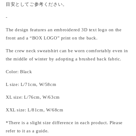
目安としてご参考ください。
-
The design features an embroidered 3D text logo on the
front and a “BOX LOGO” print on the back.
The crew neck sweatshirt can be worn comfortably even in
the middle of winter by adopting a brushed back fabric.
Color: Black
L size: L/71cm, W/58cm
XL size: L/76cm, W/63cm
XXL size: L/81cm, W/68cm
*There is a slight size difference in each product. Please
refer to it as a guide.