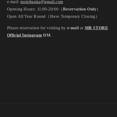
e-mail:
motobunka@gmail.com
Opening Hours: 11:00-20:00（
Reservation-Only
）
Open All Year Round（Have Temporary Closing）
Please reservation for visiting by
e-mail
or
MB STORE
Official Instagram
DM
.