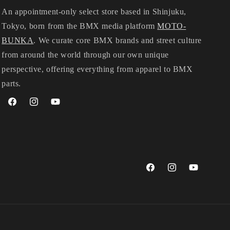
An appointment-only select store based in Shinjuku,
Tokyo, born from the BMX media platform
MOTO-
BUNKA
. We curate core BMX brands and street culture
from around the world through our own unique
perspective, offering everything from apparel to BMX
parts.
Facebook
Instagram
YouTube
Facebook
Instagram
YouTube