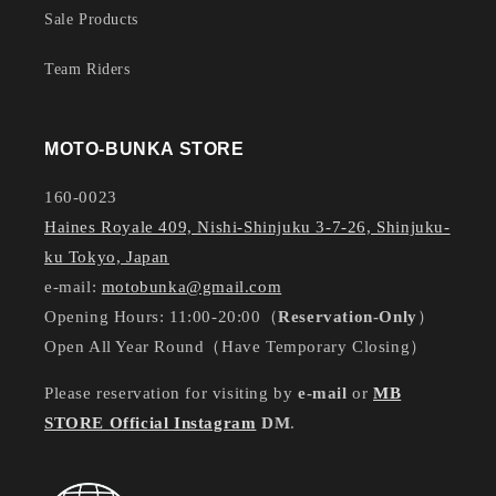
Sale Products
Team Riders
MOTO-BUNKA STORE
160-0023
Haines Royale 409, Nishi-Shinjuku 3-7-26, Shinjuku-
ku Tokyo, Japan
e-mail:
motobunka@gmail.com
Opening Hours: 11:00-20:00（
Reservation-Only
）
Open All Year Round（Have Temporary Closing）
Please reservation for visiting by
e-mail
or
MB
STORE Official Instagram
DM
.